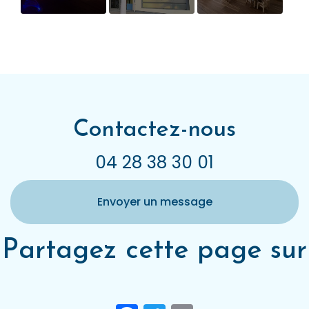
Les activités
Les locaux des
Ouverture de
pédagogiques
Aix'plorateurs
la micro-
à Aix les Bains
crèche les
premiers
Aix'ploits
Contactez-nous
04 28 38 30 01
Envoyer un message
Partagez cette page sur