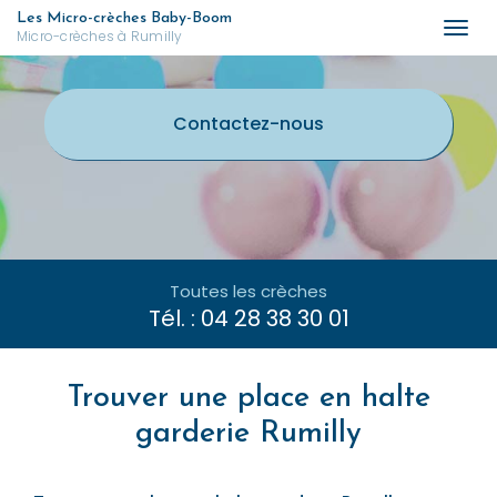
Aller
Les Micro-crèches Baby-Boom
Togg
Micro-crèches à Rumilly
au
navi
contenu
principal
Contactez-
nous
Toutes les crèches
Tél. :
04 28 38 30 01
Trouver une place en halte
garderie Rumilly