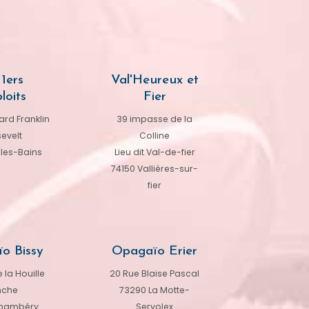
1ers
Val'Heureux et
loits
Fier
rd Franklin
39 impasse de la
evelt
Colline
-les-Bains
Lieu dit Val-de-fier
74150 Vallières-sur-
fier
o Bissy
Opagaïo Erier
 la Houille
20 Rue Blaise Pascal
nche
73290 La Motte-
hambéry
Servolex