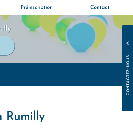
Préinscription
Contact
illy
n Rumilly