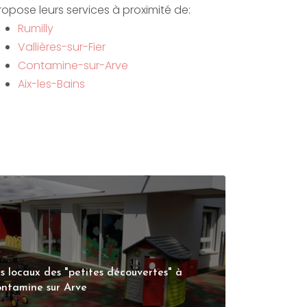
ropose leurs services à proximité de:
Rumilly
Vallières-sur-Fier
Contamine-sur-Arve
Aix-les-Bains
s locaux des "petites découvertes" à
ntamine sur Arve