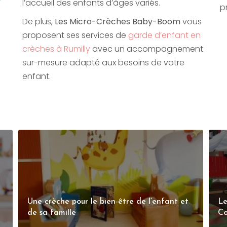
l’accueil des enfants d’âges variés.
p
De plus,
Les Micro-Crèches Baby-Boom
vous
proposent ses services de
garde d’enfant en
crèches à Rumilly
avec un accompagnement
sur-mesure adapté aux besoins de votre
enfant.
Une crèche pour le bien-être de l’enfant et
Le
de sa famille
Co