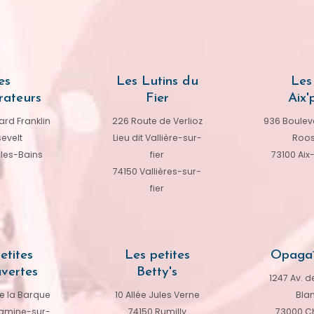
es
Les Lutins du
Les 
rateurs
Fier
Aix'p
rd Franklin
226 Route de Verlioz
936 Bouleva
evelt
Lieu dit Vallière-sur-
Roos
-les-Bains
fier
73100 Aix
74150 Vallières-sur-
fier
etites
Les petites
Opagaï
vertes
Betty's
1247 Av. de
e la Barque
10 Allée Jules Verne
Bla
amine-sur-
74150 Rumilly
73000 C