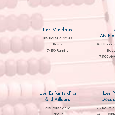
Les Minidoux
L
Aix'Plo
105 Route d'Aix les
Bains
978 Bouleva
74150 Rumilly
Roos
73100 Aix
Les Enfants d'Ici
Les P
& d'Ailleurs
Décou
239 Route de la
217 Route d
Barque
74130 Cont