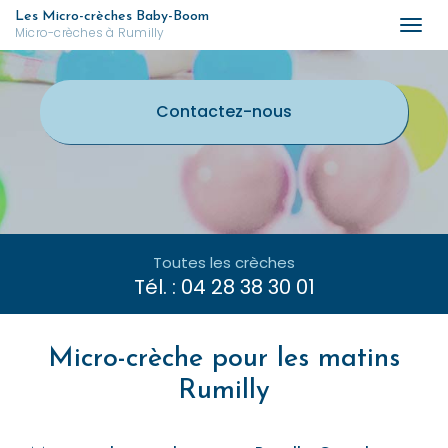
Aller
Les Micro-crèches Baby-Boom
Togg
Micro-crèches à Rumilly
au
navi
contenu
principal
Contactez-
nous
Toutes les crèches
Tél. :
04 28 38 30 01
Micro-crèche pour les matins
Rumilly