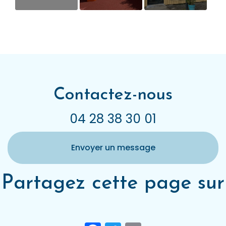
Les activités
Les locaux des
Les locaux des
pédagogiques
Lutins du Fier
Minidoux à
à Vallières sur
Rumilly
Fier (Vallières)
Contactez-nous
04 28 38 30 01
Envoyer un message
Partagez cette page sur