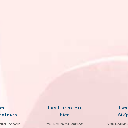
es
Les Lutins du
Les 
rateurs
Fier
Aix'p
rd Franklin
226 Route de Verlioz
936 Bouleva