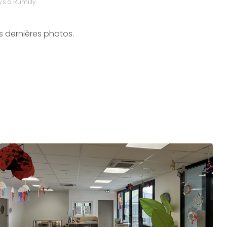
y's à Rumilly
s dernières photos.