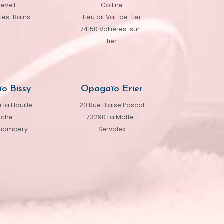
evelt
Colline
-les-Bains
Lieu dit Val-de-fier
74150 Vallières-sur-
fier
o Bissy
Opagaïo Erier
 la Houille
20 Rue Blaise Pascal
nche
73290 La Motte-
hambéry
Servolex