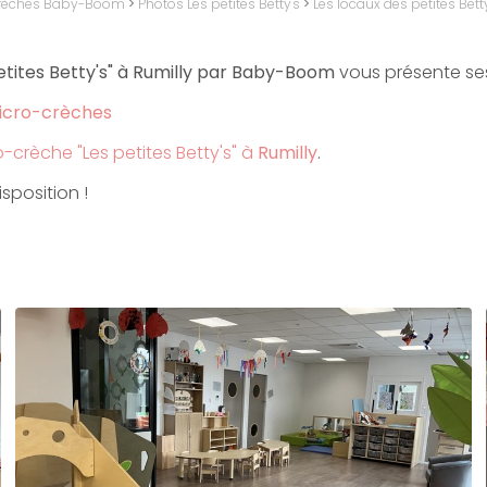
crèches Baby-Boom
>
Photos Les petites Betty's
>
Les locaux des petites Bett
etites Betty's" à Rumilly par Baby-Boom
vous présente se
icro-crèches
-crèche "Les petites Betty's" à
Rumilly
.
sposition !