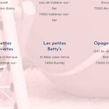
evelt
Lieu dit Vallière-sur-
Roos
-les-Bains
fier
73100 Aix
74150 Vallières-sur-
fier
etites
Les petites
Opagaï
vertes
Betty's
1247 Av. de
e la Barque
10 Allée Jules Verne
Bla
amine-sur-
74150 Rumilly
73000 C
ve