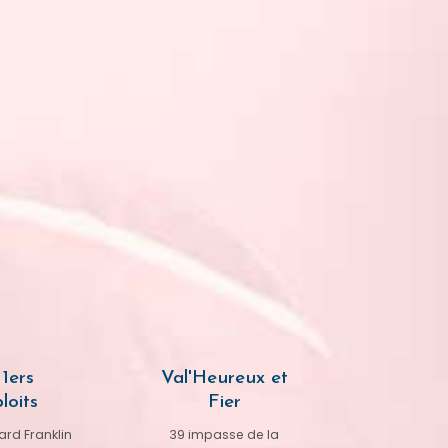
1ers
Val'Heureux et
loits
Fier
rd Franklin
39 impasse de la