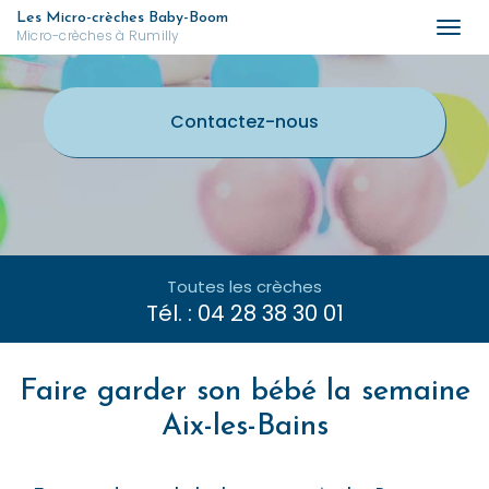
Aller
Les Micro-crèches Baby-Boom
Togg
Micro-crèches à Rumilly
au
navi
contenu
principal
Contactez-
nous
Toutes les crèches
Tél. :
04 28 38 30 01
Faire garder son bébé la semaine
Aix-les-Bains