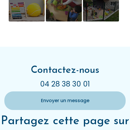
Les tarifs
Activités
Les locaux des
d'une micro-
pédagogiques
"Enfants d'ici
crèche
et d'ailleurs" à
Contamine sur
Arve
Contactez-nous
04 28 38 30 01
Envoyer un message
Partagez cette page sur