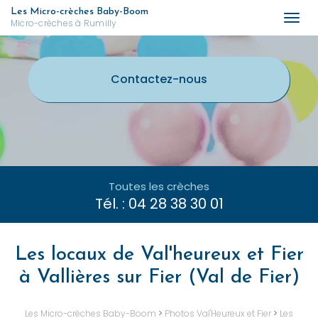
Aller
Les Micro-crèches Baby-Boom
Togg
Micro-crèches à Rumilly
au
navi
contenu
principal
Contactez-
nous
Toutes les crèches
Tél. :
04 28 38 30 01
Les locaux de Val'heureux et Fier
à Vallières sur Fier (Val de Fier)
Les Micro-crèches Baby-Boom
>
Photos Val'Heureux et Fier
>
Les