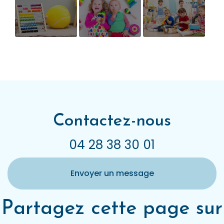
Les tarifs
Nouveau site
Trouver une
d'une micro-
internet
micro-crèche
crèche
près de chez
moi
Contactez-nous
04 28 38 30 01
Envoyer un message
Partagez cette page sur