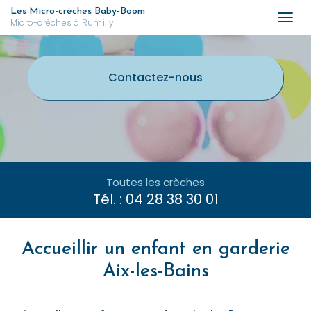
Aller
Les Micro-crèches Baby-Boom
Togg
Micro-crèches à Rumilly
au
navi
contenu
principal
Contactez-
nous
Toutes les crèches
Tél. :
04 28 38 30 01
Accueillir un enfant en garderie
Aix-les-Bains