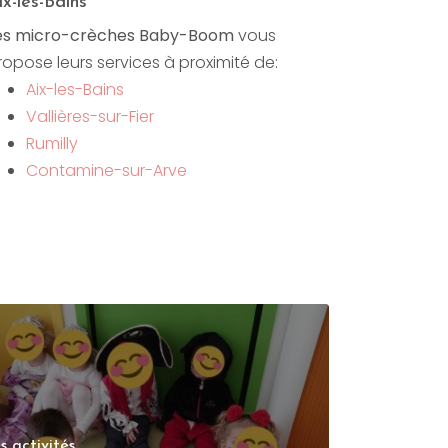
ix-les-Bains
es micro-crèches Baby-Boom
vous
ropose leurs services à proximité de:
Aix-les-Bains
Vallières-sur-Fier
Rumilly
Contamine-sur-Arve
s activités