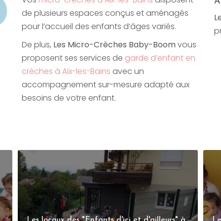
A
de plusieurs espaces conçus et aménagés
L
pour l’accueil des enfants d’âges variés.
p
De plus,
Les Micro-Crèches Baby-Boom
vous
proposent ses services de
garde d’enfant en
crèches à Aix-les-Bains
avec un
accompagnement sur-mesure adapté aux
besoins de votre enfant.
Les locaux des "Enfants d'ici et d'ailleurs" à
Le