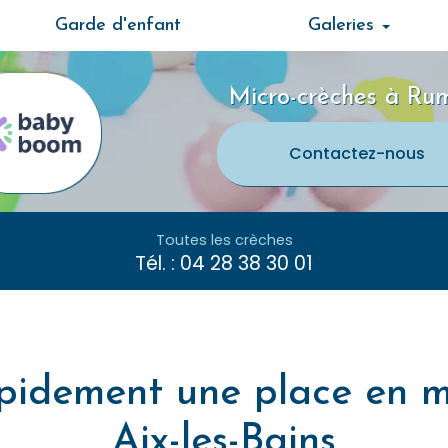
Garde d'enfant
Galeries
Micro-crèches à Rum
Contactez-
nous
Toutes les crèches
Tél. :
04 28 38 30 01
pidement une place en m
Aix-les-Bains