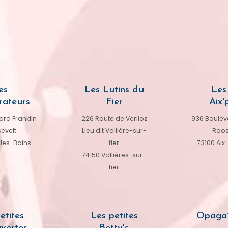
es
Les Lutins du
Les 
rateurs
Fier
Aix'p
rd Franklin
226 Route de Verlioz
936 Bouleva
evelt
Lieu dit Vallière-sur-
Roos
-les-Bains
fier
73100 Aix
74150 Vallières-sur-
fier
etites
Les petites
Opagaï