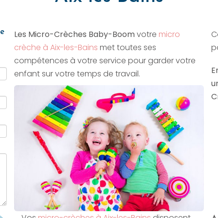
he
Les Micro-Crèches Baby-Boom
votre
micro
C
crèche à Aix-les-Bains
met toutes ses
p
compétences à votre service pour garder votre
E
enfant sur votre temps de travail.
u
C
Vos
micro-crèches à Aix-les-Bains
disposent