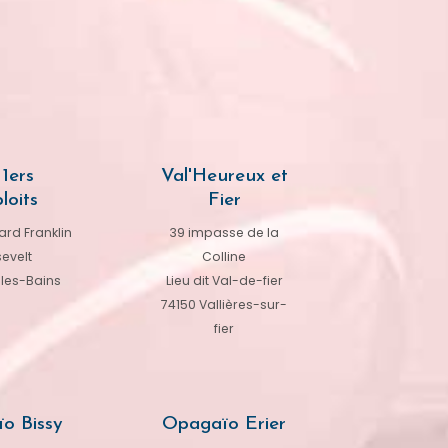
1ers
Val'Heureux et
loits
Fier
rd Franklin
39 impasse de la
evelt
Colline
-les-Bains
Lieu dit Val-de-fier
74150 Vallières-sur-
fier
o Bissy
Opagaïo Erier