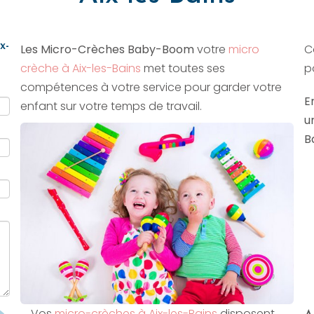
x-
Les Micro-Crèches Baby-Boom
votre
micro
C
crèche à Aix-les-Bains
met toutes ses
p
compétences à votre service pour garder votre
E
enfant sur votre temps de travail.
u
B
Vos
micro-crèches à Aix-les-Bains
disposent