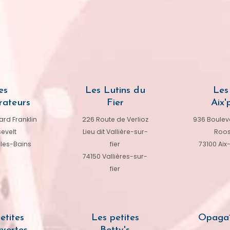
es
Les Lutins du
Les 
rateurs
Fier
Aix'p
rd Franklin
226 Route de Verlioz
936 Bouleva
evelt
Lieu dit Vallière-sur-
Roos
-les-Bains
fier
73100 Aix
74150 Vallières-sur-
fier
etites
Les petites
Opagaï