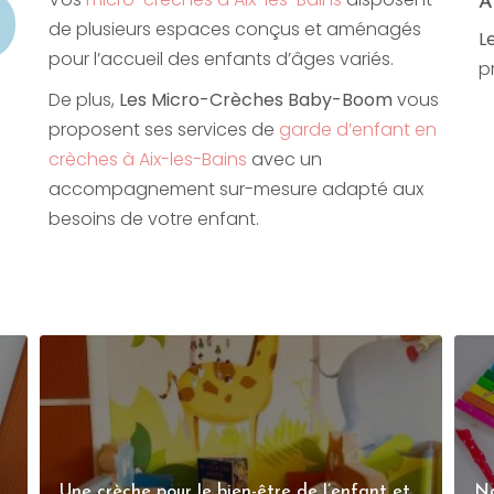
A
de plusieurs espaces conçus et aménagés
L
pour l’accueil des enfants d’âges variés.
p
De plus,
Les Micro-Crèches Baby-Boom
vous
proposent ses services de
garde d’enfant en
crèches à Aix-les-Bains
avec un
accompagnement sur-mesure adapté aux
besoins de votre enfant.
Une crèche pour le bien-être de l’enfant et
No