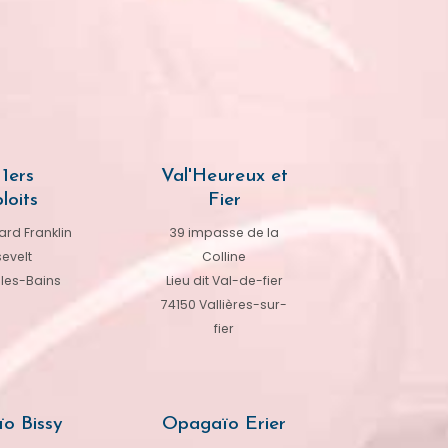
1ers
Val'Heureux et
loits
Fier
rd Franklin
39 impasse de la
evelt
Colline
-les-Bains
Lieu dit Val-de-fier
74150 Vallières-sur-
fier
o Bissy
Opagaïo Erier