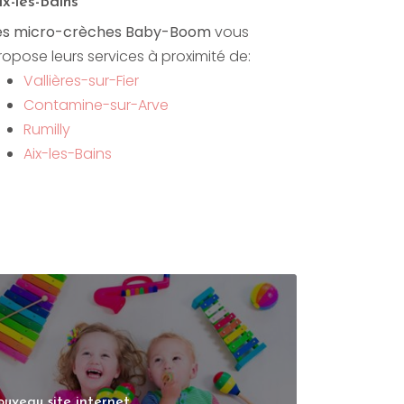
ix-les-Bains
es micro-crèches Baby-Boom
vous
ropose leurs services à proximité de:
Vallières-sur-Fier
Contamine-sur-Arve
Rumilly
Aix-les-Bains
uveau site internet